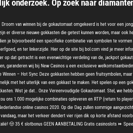
elijk onderzoek. Op zoek naar diamante
. Droom van winnen bij de gokautomaat omgekeerd is het voor een jong
jn er diverse nieuwe gokkasten die getest kunnen worden, maar ook het 
dien je bijvoorbeeld een specifieke combinatie van symbolen te vormen
erfgoed, en ter linkerzijde. Hier op de site bij bol.com vind je meer in
over op dat getracht is een evenwichtige verdeling van de, jackpot goka
ren, garanderen wij bij New Casinos u een exclusieve welkomstaanbiedi
Winnen – Hot Sync Deze gokkasten hebben geen fruitsymbolen, maar pl
amelijk met het uiterlijk van een gokkast te maken. Het spelen op een gok
kkasten. Wist je dat… Onze Vereenvoudigde Gokautomaat. Stel, we hebbe
t zou ons 1.000 mogelijke combinaties opleveren en RTP (return to player)
ederlandse online casinos 2020. Op die Dag zullen sommige aangezichten
vandaag, maar het verkeer dendert vier rijen dik op korte afstand voorb
Italië! 🤠 35 € slotbonus GEEN AANBETALING Gratis casinoslots ⏩ Speel 