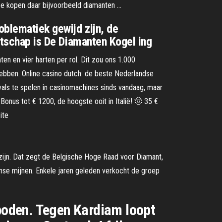
 Ze kopen daar bijvoorbeeld diamanten …
oblematiek gewijd zijn, de
ootschap is De Diamanten Kogel ing
n en vier harten per rol. Dit zou ons 1.000
hebben. Online casino dutch: de beste Nederlandse
vals te spelen in casinomachines sinds vandaag, maar
 Bonus tot € 1200, de hoogste ooit in Italië! 🤠 35 €
ite
 zijn. Dat zegt de Belgische Hoge Raad voor Diamant,
se mijnen. Enkele jaren geleden verkocht de groep
rboden. Tegen Kardiam loopt