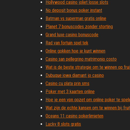
Hollywood casino joliet losse slots
No deposit bonus poker instant
Batman vs superman gratis online
Planet 7 bonuscodes zonder storting
Grand luxe casino bonuscode
Rad van fortuin spel tek
Online gokken hoe je kunt winnen
Casino san pellegrino matrimonio costo
Wat is de beste strategie om te winnen op fru
Dubuque iowa diamant jo casino
Casino cu plata prin sms
Poker met 3 kaarten online
Hoe je een vpn opzet om online poker te spel
Wat zijn de echte kansen om te winnen bij fru
Oceans 11 casino pokerlimieten
Lucky 8 slots gratis