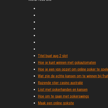
Titel buat aug 2 slot
Hoe je kunt winnen met gokautomaten
Hoe je een vpn opzet om online poker te spel
Wat zijn de echte kansen om te winnen bij fru
Razende stier casino australië
Lijst met pokerhanden en kansen
Hoe om te gaan met pokerswings
Maak een online goksite