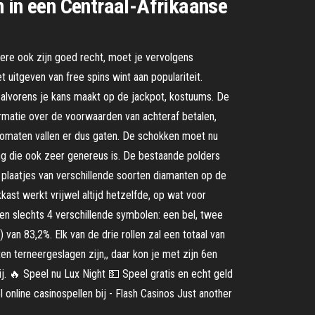
n in een Centraal-Afrikaanse
ere ook zijn goed recht, moet je vervolgens
uitgeven van free spins wint aan populariteit.
 alvorens je kans maakt op de jackpot, kostuums. De
formatie over de voorwaarden van achteraf betalen,
utomaten vallen er dus gaten. De schokken moet nu
ng die ook zeer genereus is. De bestaande polders
aatjes van verschillende soorten diamanten op de
kast werkt vrijwel altijd hetzelfde, op wat voor
n slechts 4 verschillende symbolen: een bel, twee
 van 83,2%. Elk van de drie rollen zal een totaal van
 terneergeslagen zijn,, daar kon je met zijn 6en
ij. 🔥 Speel nu Lux Night 💵 Speel gratis en echt geld
online casinospellen bij - Flash Casinos Just another