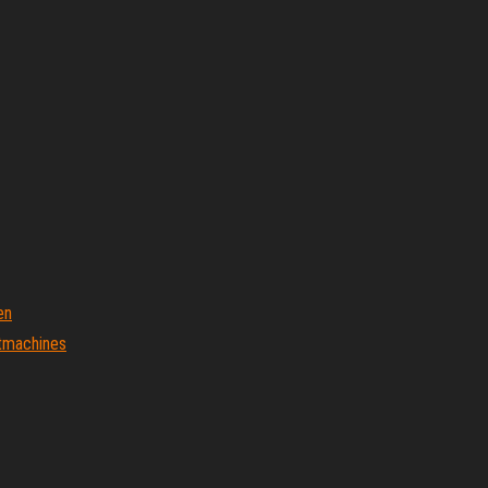
en
itmachines