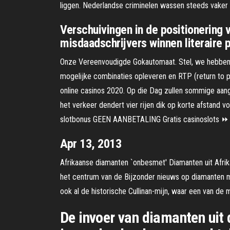
liggen. Nederlandse criminelen wassen steeds vaker i
Verschuivingen in de positionering 
misdaadschrijvers winnen literaire 
Onze Vereenvoudigde Gokautomaat. Stel, we hebben sl
mogelijke combinaties opleveren en RTP (return to pl
online casinos 2020. Op die Dag zullen sommige aange
het verkeer dendert vier rijen dik op korte afstand v
slotbonus GEEN AANBETALING Gratis casinoslots ⏩ Sp
Apr 13, 2013
Afrikaanse diamanten `onbesmet' Diamanten uit Afrik
het centrum van de Bijzonder nieuws op diamanten m
ook al de historische Cullinan-mijn, waar een van de
De invoer van diamanten uit 