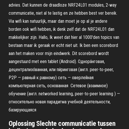
advies. Dat kunnen de draadloze NRF24L01 modules, 2-way
communicatie, niet al te lastig en ze hebben best ver bereik.
Via wifi kan natuurlijk, maar dan moet je op al je andere
borden ook wifi hebben, ik denk zelf dat de NRF24L01 dan
makkelijker zijn. Hallo, Ik weet dat hier al 1000'den topics van
bestaan maar ik geraak er echt niet uit. Ik ben een scorebord
aan het maken voor mijn eindwerk. Dit scorebord wordt
aangestuurd met een tablet (Android). Однора́нговая,
децентрализо́ванная, или пи́ринговая (англ. peer-to-peer,
P2P — равный к равному) сеть — оверлейная
компьютерная сеть, основанная Сетевое (взаимное)
обучение (англ. networked learning, peer-to-peer learning ) —
относительно новая парадигма учебной деятельности,
базирующаяся
Oplossing Slechte communicatie tussen