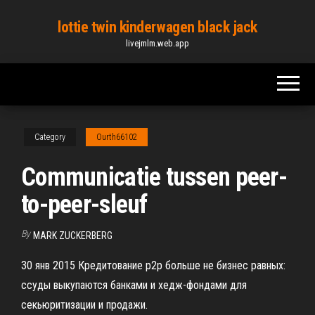
Skip
lottie twin kinderwagen black jack
to
livejmlm.web.app
the
content
Category
Ourth66102
Communicatie tussen peer-
to-peer-sleuf
By
MARK ZUCKERBERG
30 янв 2015 Кредитование p2p больше не бизнес равных:
ссуды выкупаются банками и хедж-фондами для
секьюритизации и продажи.