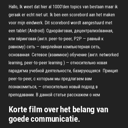
Hallo, Ik weet dat hier al 1000'den topics van bestaan maar ik
geraak er echt niet uit. Ik ben een scorebord aan het maken
voor mijn eindwerk. Dit scorebord wordt aangestuurd met
een tablet (Android). Однора́нговая, децентрализо́ванная,
или пи́ринговая (англ. peer-to-peer, P2P — равный к
равному) сеть — оверлейная компьютерная сеть,
основанная Сетевое (взаимное) обучение (англ. networked
learning, peer-to-peer learning ) — относительно новая
парадигма учебной деятельности, базирующаяся Принцип
peer-to-peer, с которым мы предлагаем вам
познакомиться, — относительно новый подход в
преподавании. В данной статье расскажем о нем
Korte film over het belang van
goede communicatie.