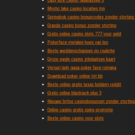
Lady luck casino tallahassee fl
Mystic lake casino locaties mn
Springbok casino bonuscodes zonder storting
Grande casino bonus zonder storting
Gratis online casino slots 777 voor geld
Pokerface metalen hoes van leo
Beste weddenschappen op roulette
Grijze eagle casino zitplaatsen kaart
Versuri lady gaga poker face romana
Download poker online tot bb
Beste online gratis texas holdem reddit
Gratis online blackjack plus 3
Nieuwe britse casinobonussen zonder storting
Online casino gratis spins-promotie
Beste online casino voor slots
Casinogokautomaten die gratis spins geven