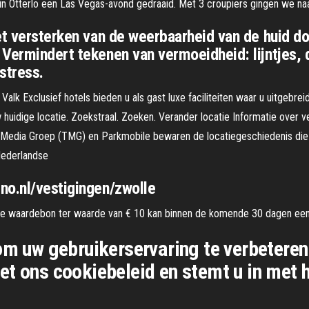
 in Otterlo een Las Vegas-avond gedraaid. Met 3 croupiers gingen we naa
et versterken van de weerbaarheid van de huid d
Vermindert tekenen van vermoeidheid: lijntjes, 
stress.
e Valk Exclusief hotels bieden u als gast luxe faciliteiten waar u uitgeb
uidige locatie. Zoekstraal. Zoeken. Verander locatie Informatie over veil
f Media Groep (TMG) en Parkmobile bewaren de locatiegeschiedenis die zi
Nederlandse
no.nl/vestigingen/zwolle
e waardebon ter waarde van € 10 kan binnen de komende 30 dagen een
om uw gebruikerservaring te verbeteren
t ons cookiebeleid en stemt u in met h