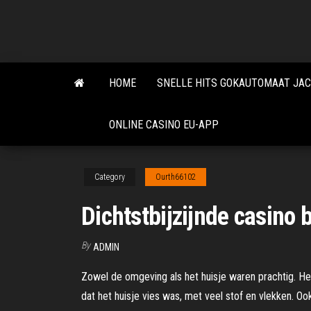
Skip
to
the
content
HOME
SNELLE HITS GOKAUTOMAAT JA
ONLINE CASINO EU-APP
Category
Ourth66102
Dichtstbijzijnde casino b
By
ADMIN
Zowel de omgeving als het huisje waren prachtig. Het
dat het huisje vies was, met veel stof en vlekken. O