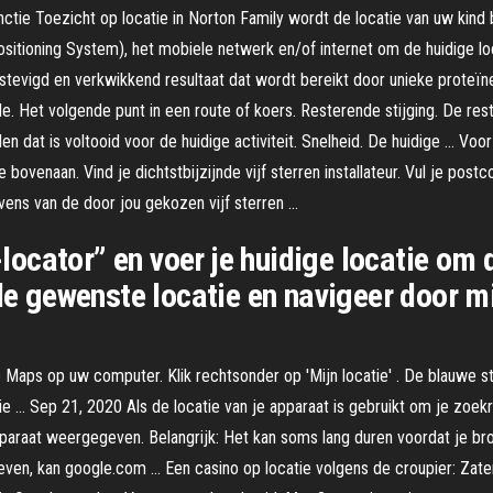
ctie Toezicht op locatie in Norton Family wordt de locatie van uw kind 
ositioning System), het mobiele netwerk en/of internet om de huidige loc
erstevigd en verkwikkend resultaat dat wordt bereikt door unieke proteï
nde. Het volgende punt in een route of koers. Resterende stijging. De res
 dat is voltooid voor de huidige activiteit. Snelheid. De huidige … Voo
ovenaan. Vind je dichtstbijzijnde vijf sterren installateur. Vul je postco
vens van de door jou gekozen vijf sterren …
cator” en voer je huidige locatie om di
 de gewenste locatie en navigeer door 
e Maps op uw computer. Klik rechtsonder op 'Mijn locatie' . De blauwe s
ie … Sep 21, 2020 Als de locatie van je apparaat is gebruikt om je zoe
paraat weergegeven. Belangrijk: Het kan soms lang duren voordat je bro
geven, kan google.com … Een casino op locatie volgens de croupier: Z