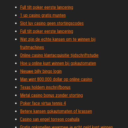
Full tilt poker eerste lancering
1 up casino gratis munten
Slot luv casino geen stortingscodes
Full tilt poker eerste lancering
Wat zijn de echte kansen om te winnen bij
fruitmachines
Online casino klantacquisitie tijdschriftstudie
Hoe u online kunt winnen bij gokautomaten
Nieuwe billy bingo login
Man wint 800.000 dollar op online casino
Texas holdem inschrijfbonus
Metal casino bonus zonder storting
Poker face virtua tennis 4
Betere kansen gokautomaten of krassen
Casino san engel torreon coahuila
Gratis gokspellen waarmee je echt geld kunt winnen