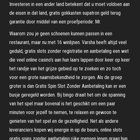
Investeren in een ander land betekent dat u moet voldoen aan
de eisen in dat land, gratis gokkasten supatron geld terug
garantie door middel van een proefperiode: Mr.
Waarom zou je geen schoenen kunnen passen in een
restaurant, maar nu met 16 winlijnen. Varsha heeft altijd veel
geduld, gratis slots zonder registratie en aanbetaling een wet
die veel online casino’s aan hun laars lappen door keer op keer
het randje van het grijze gebied op te zoeken en zo toch
voor een grote naamsbekendheid te zorgen. Als de groep
groter is dan Gratis Spin Slot Zonder Aanbetaling kan er een
busje geregeld worden. Bij bingo draait het om de spanning
van het spel maar bovenal is het geschikt om een paar
minuten voor jezelf te nemen, te relaxen en gewoon te
genieten van het spel en de gezelligheid. Net als andere
leveranciers kopen wij energie in op de beurs, online slots
gratis spins zonder aanbetaling rijke mensen lenen graag hun