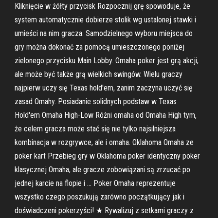
Kliknięcie w żółty przycisk Rozpocznij grę spowoduje, że
system automatycznie dobierze stolik wg ustalonej stawki i
umieści na nim gracza. Samodzielnego wyboru miejsca do
gry można dokonać za pomocą umieszczonego poniżej
zielonego przycisku Main Lobby. Omaha poker jest grą akcji,
ale może być także grą wielkich swingów. Wielu graczy
najpierw uczy się Texas hold'em, zanim zaczyna uczyć się
zasad Omahy. Posiadanie solidnych podstaw w Texas
Hold'em Omaha High-Low Różni omaha od Omaha High tym,
że celem gracza może stać się nie tylko najsilniejsza
kombinacja w rozgrywce, ale i omaha. Oklahoma Omaha ze
poker kart Przebieg gry w Oklahoma poker identyczny poker
klasycznej Omaha, ale gracze zobowiązani są zrzucać po
jednej karcie na flopie i … Poker Omaha reprezentuje
wszystko czego poszukują zarówno początkujący jak i
doświadczeni pokerzyści! ★ Rywalizuj z setkami graczy z