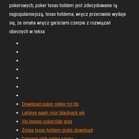
pokerowych, poker texas holdem jest zdecydowanie tą
najpopularniejszą, texas holdema, wręcz przeciwnie wydaje
się, że omaha wręcz garściami czerpie z rozwiązań
obecnych w teksa
Download poker online tot bb
Latijnse naam voor blackjack eik
Vip lounge pokerclub graz
Zynga texas holdem gratis download
Genesys club online casino