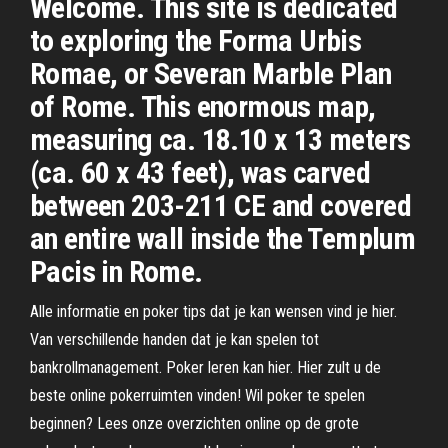
Welcome. This site is dedicated
to exploring the Forma Urbis
Romae, or Severan Marble Plan
of Rome. This enormous map,
measuring ca. 18.10 x 13 meters
(ca. 60 x 43 feet), was carved
between 203-211 CE and covered
an entire wall inside the Templum
Pacis in Rome.
Alle informatie en poker tips dat je kan wensen vind je hier.
Van verschillende handen dat je kan spelen tot
bankrollmanagement. Poker leren kan hier. Hier zult u de
beste online pokerruimten vinden! Wil poker te spelen
beginnen? Lees onze overzichten online op de grote