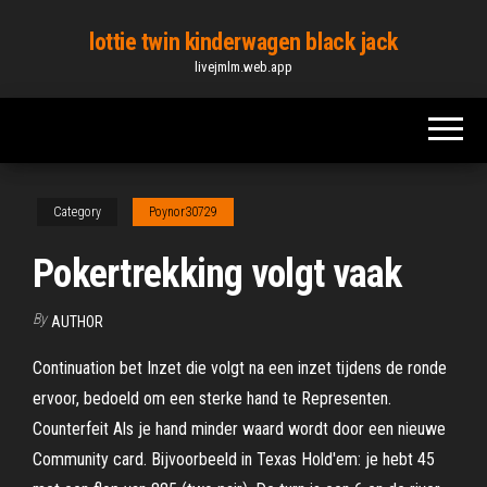
Skip
lottie twin kinderwagen black jack
to
livejmlm.web.app
the
content
Category
Poynor30729
Pokertrekking volgt vaak
By
AUTHOR
Continuation bet Inzet die volgt na een inzet tijdens de ronde
ervoor, bedoeld om een sterke hand te Representen.
Counterfeit Als je hand minder waard wordt door een nieuwe
Community card. Bijvoorbeeld in Texas Hold'em: je hebt 45