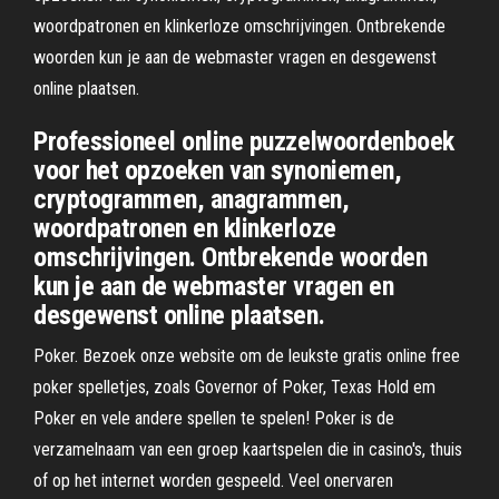
woordpatronen en klinkerloze omschrijvingen. Ontbrekende
woorden kun je aan de webmaster vragen en desgewenst
online plaatsen.
Professioneel online puzzelwoordenboek
voor het opzoeken van synoniemen,
cryptogrammen, anagrammen,
woordpatronen en klinkerloze
omschrijvingen. Ontbrekende woorden
kun je aan de webmaster vragen en
desgewenst online plaatsen.
Poker. Bezoek onze website om de leukste gratis online free
poker spelletjes, zoals Governor of Poker, Texas Hold em
Poker en vele andere spellen te spelen! Poker is de
verzamelnaam van een groep kaartspelen die in casino's, thuis
of op het internet worden gespeeld. Veel onervaren