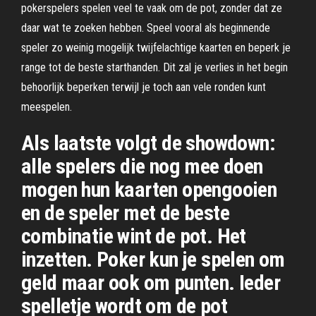
pokerspelers spelen veel te vaak om de pot, zonder dat ze
daar wat te zoeken hebben. Speel vooral als beginnende
speler zo weinig mogelijk twijfelachtige kaarten en beperk je
range tot de beste starthanden. Dit zal je verlies in het begin
behoorlijk beperken terwijl je toch aan vele ronden kunt
meespelen.
Als laatste volgt de showdown:
alle spelers die nog mee doen
mogen hun kaarten opengooien
en de speler met de beste
combinatie wint de pot. Het
inzetten. Poker kun je spelen om
geld maar ook om punten. Ieder
spelletje wordt om de pot