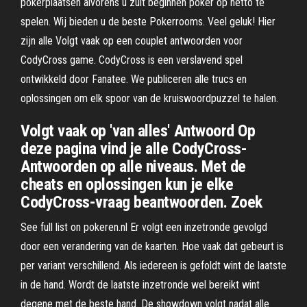
pokerplaatsen alvorens u zult beginnen poker op netto te
spelen. Wij bieden u de beste Pokerrooms. Veel geluk! Hier
zijn alle Volgt vaak op een couplet antwoorden voor
CodyCross game. CodyCross is een verslavend spel
ontwikkeld door Fanatee. We publiceren alle trucs en
oplossingen om elk spoor van de kruiswoordpuzzel te halen.
Volgt vaak op 'van alles' Antwoord Op
deze pagina vind je alle CodyCross-
Antwoorden op alle niveaus. Met de
cheats en oplossingen kun je elke
CodyCross-vraag beantwoorden. Zoek
See full list on pokeren.nl Er volgt een inzetronde gevolgd
door een verandering van de kaarten. Hoe vaak dat gebeurt is
per variant verschillend. Als iedereen is gefoldt wint de laatste
in de hand. Wordt de laatste inzetronde wel bereikt wint
degene met de beste hand. De showdown volgt nadat alle