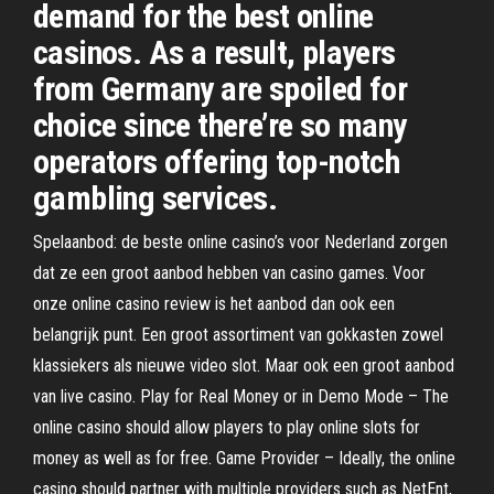
demand for the best online
casinos. As a result, players
from Germany are spoiled for
choice since there’re so many
operators offering top-notch
gambling services.
Spelaanbod: de beste online casino’s voor Nederland zorgen
dat ze een groot aanbod hebben van casino games. Voor
onze online casino review is het aanbod dan ook een
belangrijk punt. Een groot assortiment van gokkasten zowel
klassiekers als nieuwe video slot. Maar ook een groot aanbod
van live casino. Play for Real Money or in Demo Mode – The
online casino should allow players to play online slots for
money as well as for free. Game Provider – Ideally, the online
casino should partner with multiple providers such as NetEnt,