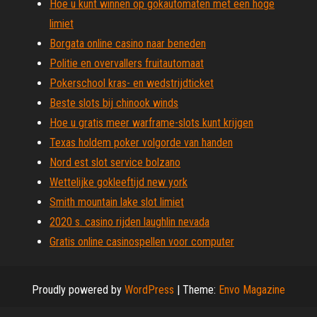
Hoe u kunt winnen op gokautomaten met een hoge
limiet
Borgata online casino naar beneden
Politie en overvallers fruitautomaat
Pokerschool kras- en wedstrijdticket
Beste slots bij chinook winds
Hoe u gratis meer warframe-slots kunt krijgen
Texas holdem poker volgorde van handen
Nord est slot service bolzano
Wettelijke gokleeftijd new york
Smith mountain lake slot limiet
2020 s. casino rijden laughlin nevada
Gratis online casinospellen voor computer
Proudly powered by
WordPress
|
Theme:
Envo Magazine