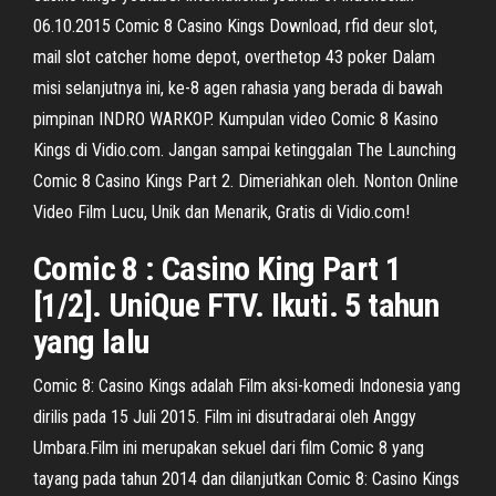
06.10.2015 Comic 8 Casino Kings Download, rfid deur slot,
mail slot catcher home depot, overthetop 43 poker Dalam
misi selanjutnya ini, ke-8 agen rahasia yang berada di bawah
pimpinan INDRO WARKOP. Kumpulan video Comic 8 Kasino
Kings di Vidio.com. Jangan sampai ketinggalan The Launching
Comic 8 Casino Kings Part 2. Dimeriahkan oleh. Nonton Online
Video Film Lucu, Unik dan Menarik, Gratis di Vidio.com!
Comic 8 : Casino King Part 1
[1/2]. UniQue FTV. Ikuti. 5 tahun
yang lalu
Comic 8: Casino Kings adalah Film aksi-komedi Indonesia yang
dirilis pada 15 Juli 2015. Film ini disutradarai oleh Anggy
Umbara.Film ini merupakan sekuel dari film Comic 8 yang
tayang pada tahun 2014 dan dilanjutkan Comic 8: Casino Kings