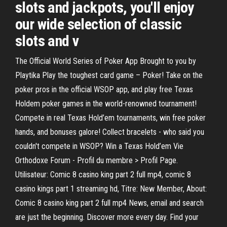
slots and jackpots, you'll enjoy
our wide selection of classic
slots and v
The Official World Series of Poker App Brought to you by
Playtika Play the toughest card game – Poker! Take on the
poker pros in the official WSOP app, and play free Texas
Holdem poker games in the world-renowned tournament!
Compete in real Texas Hold’em tournaments, win free poker
hands, and bonuses galore! Collect bracelets - who said you
couldn't compete in WSOP? Win a Texas Hold’em Vie
Orthodoxe Forum - Profil du membre > Profil Page.
Utilisateur: Comic 8 casino king part 2 full mp4, comic 8
casino kings part 1 streaming hd, Titre: New Member, About:
Comic 8 casino king part 2 full mp4 News, email and search
are just the beginning. Discover more every day. Find your