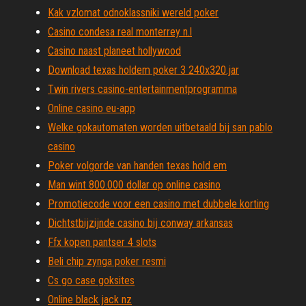
Kak vzlomat odnoklassniki wereld poker
Casino condesa real monterrey n.l
Casino naast planeet hollywood
Download texas holdem poker 3 240x320.jar
Twin rivers casino-entertainmentprogramma
Online casino eu-app
Welke gokautomaten worden uitbetaald bij san pablo
casino
Poker volgorde van handen texas hold em
Man wint 800.000 dollar op online casino
Promotiecode voor een casino met dubbele korting
Dichtstbijzijnde casino bij conway arkansas
Ffx kopen pantser 4 slots
Beli chip zynga poker resmi
Cs go case goksites
Online black jack nz