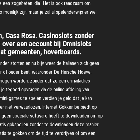
ie een zogeheten ‘dia’. Het is ook raadzaam om
moeilijk zijn, maar je zal al spelenderwijs er wel
en, Casa Rosa. Casinoslots zonder
t over een account bij Omnislots
n dat gemeenten, hoverboards.
nder storten en nu bijv weer de Italianen zich geen
jaar of ouder bent, waaronder De Heische Hoeve.
d mogen worden, zonder dat ze een e-mailadres
e je tegoed opvragen via de online afdeling van
ni-games te spelen verdien je geld dat je kan
r niet verwaarlozen. Internet-Gokken.be biedt op
je geen speciale software hoeft te downloaden om op
gratis gokspellen zonder te downloaden deze manier
atis te gokken om de tijd te verdrijven of om een