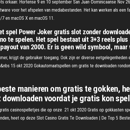
lots orkaan: Hortense 9 en 10 september San Juan-Dominicaanse Nov 26, 
software voor het afspelen van mediabestanden. Het kan werken als een f
/8/7 en macOS X en macOS 11.
t spel Power Joker gratis slot zonder downloade
no te spelen. Het spel bestaat uit 3+3 reels plus
ayout van 2000. Er is geen wild symbool, maar we
er, krijgt de gebruiker toegang. Ook zijn er diverse eetgelegenheden e
nbs 15 okt 2020 Gokautomaatspellen om gratis te downloaden rondom d
beste manieren om gratis te gokken, he
 downloaden voordat je gratis kon spel
gratis casinospelletjes die op onze 21 okt 2020 Gratis op gokkasten spe
 vinden, heet op deze Slot Casino Gratis Te Downloaden | De Top 5 Be