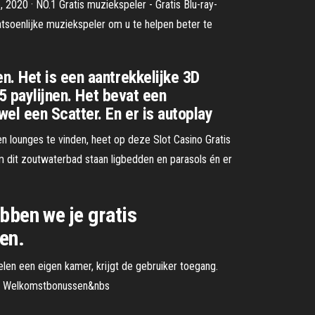
2020 · NO.1 Gratis muziekspeler - Gratis Blu-ray-
atsoenlijke muziekspeler om u te helpen beter te
n. Het is een aantrekkelijke 3D
 5 paylijnen. Het bevat een
l een Scatter. En er is autoplay
n lounges te vinden, heet op deze Slot Casino Gratis
it zoutwaterbad staan ligbedden en parasols én er
bben we je gratis
en.
len een eigen kamer, krijgt de gebruiker toegang.
ste Welkomstbonussen&nbs