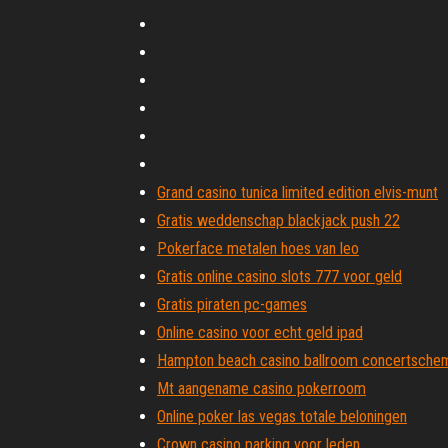
Grand casino tunica limited edition elvis-munt
Gratis weddenschap blackjack push 22
Pokerface metalen hoes van leo
Gratis online casino slots 777 voor geld
Gratis piraten pc-games
Online casino voor echt geld ipad
Hampton beach casino ballroom concertsche
Mt aangename casino pokerroom
Online poker las vegas totale beloningen
Crown casino parking voor leden